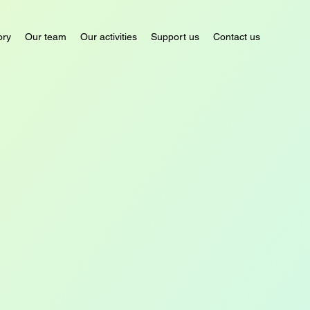
ory
Our team
Our activities
Support us
Contact us