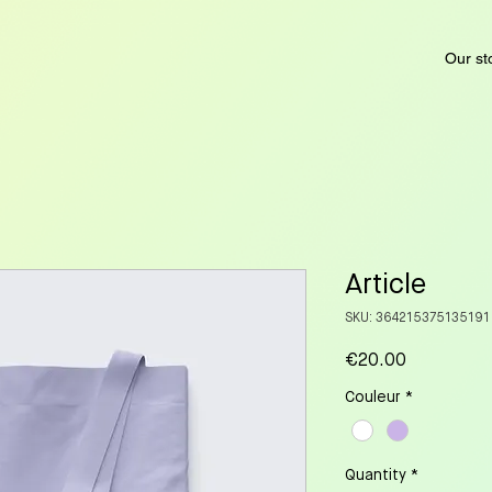
Our st
Article
SKU: 364215375135191
Price
€20.00
Couleur
*
Quantity
*